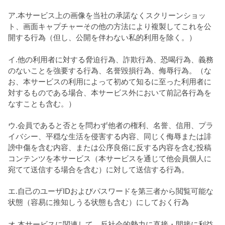
ア.本サービス上の画像を当社の承諾なくスクリーンショッ
ト、画面キャプチャーその他の方法により複製してこれを公
開する行為（但し、公開を伴わない私的利用を除く。）
イ.他の利用者に対する脅迫行為、詐欺行為、恐喝行為、義務
のないことを強要する行為、名誉毀損行為、侮辱行為。（な
お、本サービスの利用によって初めて知るに至った利用者に
対するものである場合、本サービス外において前記各行為を
なすことも含む。）
ウ.会員であると否とを問わず他者の権利、名誉、信用、プラ
イバシー、平穏な生活を侵害する内容、同じく侮辱または誹
謗中傷を含む内容、または公序良俗に反する内容を含む投稿
コンテンツを本サービス（本サービスを通じて他会員個人に
宛てて送信する場合を含む）に対して送信する行為。
エ.自己のユーザIDおよびパスワードを第三者から閲覧可能な
状態（容易に推知しうる状態も含む）にしておく行為
オ.本サービスに関連して、反社会的勢力に直接・間接に利益