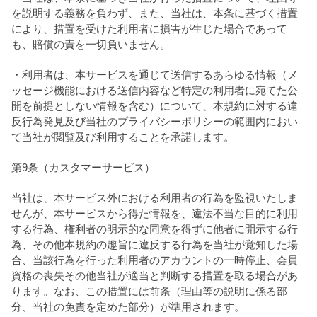
を説明する義務を負わず、また、当社は、本条に基づく措置
により、措置を受けた利用者に損害が生じた場合であって
も、賠償の責を一切負いません。
・利用者は、本サービスを通じて送信するあらゆる情報（メ
ッセージ機能における送信内容など特定の利用者に宛てた公
開を前提としない情報を含む）について、本規約に対する違
反行為発見及び当社のプライバシーポリシーの範囲内におい
て当社が閲覧及び利用することを承諾します。
第9条（カスタマーサービス）
当社は、本サービス外における利用者の行為を監視いたしま
せんが、本サービスから得た情報を、違法不当な目的に利用
する行為、権利者の明示的な同意を得ずに他者に開示する行
為、その他本規約の趣旨に違反する行為を当社が覚知した場
合、当該行為を行った利用者のアカウントの一時停止、会員
資格の喪失その他当社が適当と判断する措置を取る場合があ
ります。なお、この措置には前条（理由等の説明に係る部
分、当社の免責を定めた部分）が準用されます。