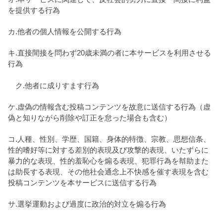
を提供する行為
カ.他者の個人情報を公開する行為
キ.直接間接を問わず20歳未満の者に本サービスを利用させる
行為
ク.他者に成りすます行為
ケ.虚偽の情報含む投稿コンテンツを故意に送信する行為（虚
偽と知りながら削除や訂正を怠った場合も含む）
コ.人種、性別、学歴、国籍、身体的特徴、宗教、思想信条、
性的嗜好等に対する差別的表現及び攻撃的表現、いたずらに
暴力的な表現、性的羞恥心を煽る表現、犯罪行為を幇助また
は助長する表現、その他社会通念上不快感を催す表現を含む
投稿コンテンツを本サービスに送信する行為
サ.選挙運動および過度に政治的対立を煽る行為