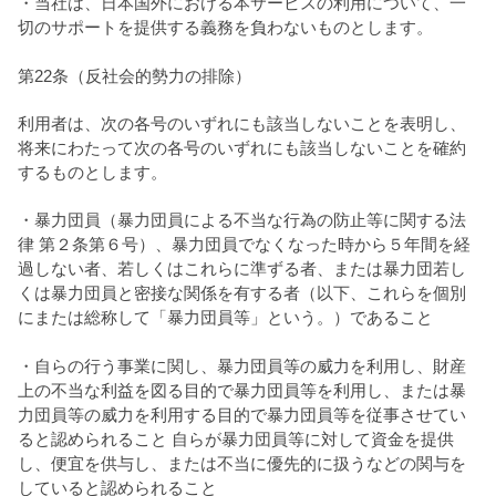
・当社は、日本国外における本サービスの利用について、一
切のサポートを提供する義務を負わないものとします。
第22条（反社会的勢力の排除）
利用者は、次の各号のいずれにも該当しないことを表明し、
将来にわたって次の各号のいずれにも該当しないことを確約
するものとします。
・暴力団員（暴力団員による不当な行為の防止等に関する法
律 第２条第６号）、暴力団員でなくなった時から５年間を経
過しない者、若しくはこれらに準ずる者、または暴力団若し
くは暴力団員と密接な関係を有する者（以下、これらを個別
にまたは総称して「暴力団員等」という。）であること
・自らの行う事業に関し、暴力団員等の威力を利用し、財産
上の不当な利益を図る目的で暴力団員等を利用し、または暴
力団員等の威力を利用する目的で暴力団員等を従事させてい
ると認められること 自らが暴力団員等に対して資金を提供
し、便宜を供与し、または不当に優先的に扱うなどの関与を
していると認められること