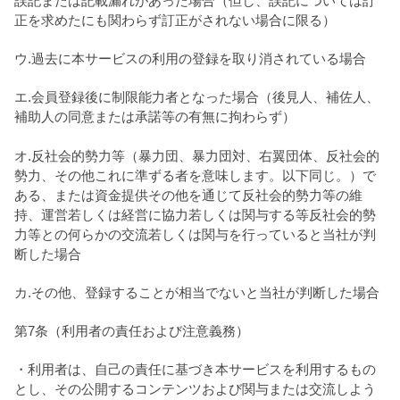
誤記または記載漏れがあった場合（但し、誤記については訂
正を求めたにも関わらず訂正がされない場合に限る）
ウ.過去に本サービスの利用の登録を取り消されている場合
エ.会員登録後に制限能力者となった場合（後見人、補佐人、
補助人の同意または承諾等の有無に拘わらず）
オ.反社会的勢力等（暴力団、暴力団対、右翼団体、反社会的
勢力、その他これに準ずる者を意味します。以下同じ。）で
ある、または資金提供その他を通じて反社会的勢力等の維
持、運営若しくは経営に協力若しくは関与する等反社会的勢
力等との何らかの交流若しくは関与を行っていると当社が判
断した場合
カ.その他、登録することが相当でないと当社が判断した場合
第7条（利用者の責任および注意義務）
・利用者は、自己の責任に基づき本サービスを利用するもの
とし、その公開するコンテンツおよび関与または交流しよう