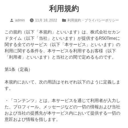
コ
利用規約
ン
テ
投
カ
admin
11月 18, 2022
利用規約・プライバシーポリシー
ン
稿
テ
ツ
者:
ゴ
この規約（以下「本規約」といいます）は、株式会社セカン
へ
リ
ドタイム（以下「当社」といいます）が提供するR50Timeに
ス
ー:
関する全てのサービス（以下「本サービス」といいます）の
キ
利用に関する条件を、本サービスを利用するお客様（以下
ッ
「利用者」といいます）と当社との間で定めるものです。
プ
第1条（定義）
本規約において、次の用語はそれぞれ以下のように定義しま
す。
・「コンテンツ」とは、本サービスを通じて利用者が入力し
た、プロフィール、メッセージなどの一切の情報および当社
および当社の提携先が本サービス内において提供する一切の
意匠および情報を指します。