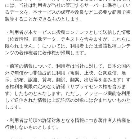
には、当社は利用者が当社の管理するサーバーに保存してい
るデータを、本サービスの保守や改良などに必要な範囲で複
製等することができるものとします。
・利用者が本サービスに投稿コンテンツとして送信した情報
（位置情報、画像データ、テキストを含みますが、これらに
限られません。）については、利用者または当該投稿コンテ
ンツの著作権者に著作権が帰属します。
・前項の情報について、利用者は当社に対して、日本の国内
外で無償かつ非独占的に利用（複製、上映、公衆送信、展
示、頒布、譲渡、貸与、翻訳、翻案、出版等を含みます）す
る権利を期限の定めなく許諾（サブライセンス権を含みま
す）したものとみなします。ただし、メッセージ機能を利用
して送信された情報は上記許諾の対象には含まれないものと
します。
・利用者は前項の許諾対象となる情報につき著作者人格権を
行使しないものとします。