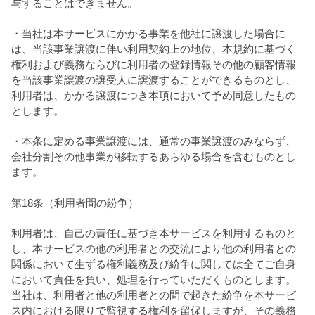
与することはできません。
・当社は本サービスにかかる事業を他社に譲渡した場合に
は、当該事業譲渡に伴い利用契約上の地位、本規約に基づく
権利および義務ならびに利用者の登録情報その他の顧客情報
を当該事業譲渡の譲受人に譲渡することができるものとし、
利用者は、かかる譲渡につき本項において予め同意したもの
とします。
・本条に定める事業譲渡には、通常の事業譲渡のみならず、
会社分割その他事業が移転するあらゆる場合を含むものとし
ます。
第18条（利用者間の紛争）
利用者は、自己の責任に基づき本サービスを利用するものと
し、本サービスの他の利用者との交流により他の利用者との
関係において生ずる権利義務及び紛争に関しては全てご自身
において責任を負い、処理を行っていただくものとします。
当社は、利用者と他の利用者との間で起きた紛争を本サービ
ス内における限りで監視する権利を留保しますが、その義務