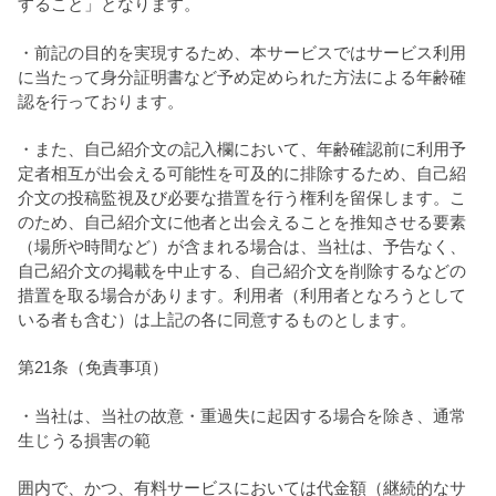
すること」となります。
・前記の目的を実現するため、本サービスではサービス利用
に当たって身分証明書など予め定められた方法による年齢確
認を行っております。
・また、自己紹介文の記入欄において、年齢確認前に利用予
定者相互が出会える可能性を可及的に排除するため、自己紹
介文の投稿監視及び必要な措置を行う権利を留保します。こ
のため、自己紹介文に他者と出会えることを推知させる要素
（場所や時間など）が含まれる場合は、当社は、予告なく、
自己紹介文の掲載を中止する、自己紹介文を削除するなどの
措置を取る場合があります。利用者（利用者となろうとして
いる者も含む）は上記の各に同意するものとします。
第21条（免責事項）
・当社は、当社の故意・重過失に起因する場合を除き、通常
生じうる損害の範
囲内で、かつ、有料サービスにおいては代金額（継続的なサ