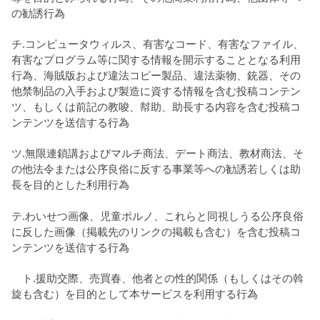
の勧誘行為
チ.コンピュータウィルス、有害なコード、有害なファイル、
有害なプログラム等に関する情報を開示することとなる利用
行為、海賊版および違法コピー製品、違法薬物、銃器、その
他禁制品の入手および製造に資する情報を含む投稿コンテン
ツ、もしくは前記の教唆、幇助、助長する内容を含む投稿コ
ンテンツを送信する行為
ツ.無限連鎖講およびマルチ商法、デート商法、教材商法、そ
の他法令または公序良俗に反する事業等への勧誘若しくは助
長を目的とした利用行為
テ.わいせつ画像、児童ポルノ、これらと同視しうる公序良俗
に反した画像（掲載先のリンクの掲載も含む）を含む投稿コ
ンテンツを送信する行為
ト.援助交際、売買春、他者との性的関係（もしくはその斡
旋も含む）を目的として本サービスを利用する行為