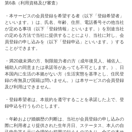
第6条（利用資格及び審査）
・本サービスの会員登録を希望する者（以下「登録希望者」
といいます。）は、氏名、年齢、住所、電話番号その他当社
が定める事項（以下「登録情報」といいます。）を別途当社
の定める方法で当社に提供することにより、当社に対し、会
員登録の申し込みを（以下「登録申込」といいます。）する
ことができます。
・満20歳未満の方、制限能力者の方（成年後見人、補佐人、
補助人の同意または承諾等があっても不可とします。）、日
本国内に生活の本拠がない方（生活実態を基準とし、住民登
録の有無及び国籍は問いません。）は本サービスの会員登録
及び利用はできません。
・登録希望者は、本規約を遵守することを承諾した上で、登
録申込を行うものとします。
・年齢および婚姻歴の判断は、当社が会員登録の申し込みの
際に利用者より提供された生年月日、ステータス、本人の自
己申告等を元に合理的な範囲で行うものであり、全ての本サ