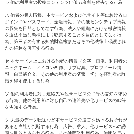
シ.他の利用者の投稿コンテンツに係る権利を侵害する行為
ス.他者の個人情報、本サービスおよび他サイト等におけるロ
グインIDやパスワード、金融情報、その他センシティブ情報
の収集を目的としてなす行為、法人や組織における機密情報
を違法不当な態様により収集することを目的としてなす行
為、第三者の有する知的財産権またはその他法律上保護され
たの権利を侵害する行為
セ.本サービス上における他者の情報（文字、画像、利用者の
ニックネーム、アイコン画像、サブ写真、プロフィール情
報、自己紹介文、その他の利用者の情報一切）を権利者の許
諾を得ず使用する行為
ソ.他の利用者に対し連絡先や他サービスのID等の告知を求め
る行為、他の利用者に対し自己の連絡先や他サービスのID等
を告知する行為。
タ.大量のデータ転送など本サービスの運営を妨げるおそれが
あると当社が判断する行為、広告、求人、他サービスへの誘
導を目的とみられる行為、その他商業利用行為、他団体等へ