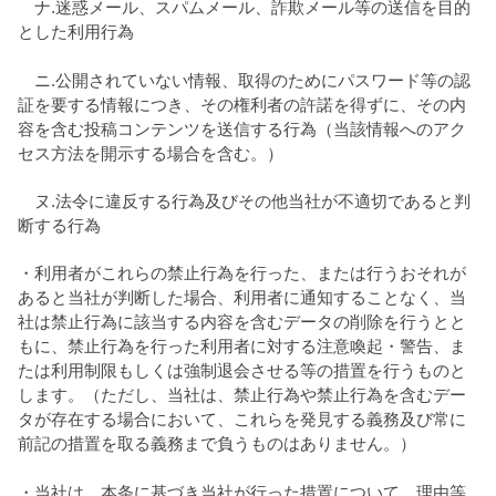
ナ.迷惑メール、スパムメール、詐欺メール等の送信を目的
とした利用行為
ニ.公開されていない情報、取得のためにパスワード等の認
証を要する情報につき、その権利者の許諾を得ずに、その内
容を含む投稿コンテンツを送信する行為（当該情報へのアク
セス方法を開示する場合を含む。）
ヌ.法令に違反する行為及びその他当社が不適切であると判
断する行為
・利用者がこれらの禁止行為を行った、または行うおそれが
あると当社が判断した場合、利用者に通知することなく、当
社は禁止行為に該当する内容を含むデータの削除を行うとと
もに、禁止行為を行った利用者に対する注意喚起・警告、ま
たは利用制限もしくは強制退会させる等の措置を行うものと
します。（ただし、当社は、禁止行為や禁止行為を含むデー
タが存在する場合において、これらを発見する義務及び常に
前記の措置を取る義務まで負うものはありません。）
・当社は、本条に基づき当社が行った措置について、理由等