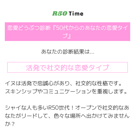
コ
ン
テ
ン
恋愛どうぶつ診断『50代からのあなたの恋愛タイ
ツ
プ』
へ
ス
キ
あなたの診断結果は…
ッ
プ
活発で社交的な恋愛タイプ
イヌは活発で忠誠心があり、社交的な性格です。
スキンシップやコミュニケーションを重視します。
シャイな人も多いR50世代！オープンで社交的なあ
なたがリードして、色々な場所へ出かけてみません
か？