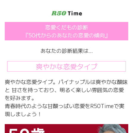
コ
ン
テ
ン
恋愛くだもの診断
ツ
『50代からのあなたの恋愛の傾向』
へ
ス
キ
あなたの診断結果は…
ッ
プ
爽やかな恋愛タイプ
爽やかな恋愛タイプ。パイナップルは爽やかな酸味
と 甘さを持っており、明るく楽しい雰囲気の恋愛
を好みます。
青春時代のような甘酸っぱい恋愛をR50Timeで実
現しましょう！