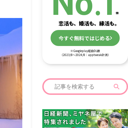
.
No
1
恋活も、婚活も、縁活も。
今すぐ無料ではじめる
※Googleplay経由DL数
（2023/8～2024/8：apptweak計測）