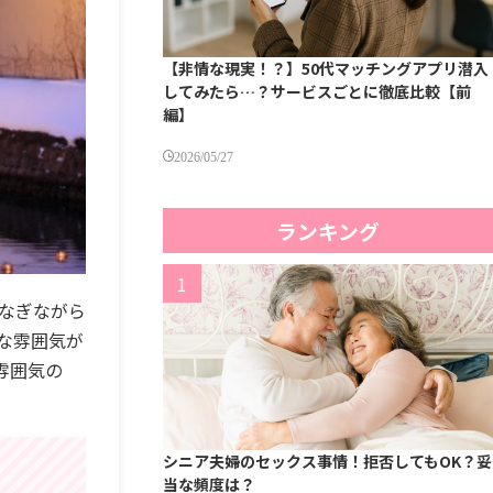
【非情な現実！？】50代マッチングアプリ潜入
してみたら…？サービスごとに徹底比較【前
編】
2026/05/27
ランキング
なぎながら
な雰囲気が
雰囲気の
シニア夫婦のセックス事情！拒否してもOK？妥
当な頻度は？