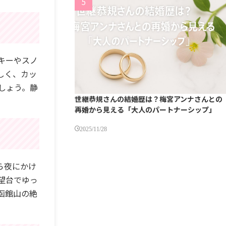
キーやスノ
しく、カッ
しょう。静
世継恭規さんの結婚歴は？梅宮アンナさんとの
再婚から見える「大人のパートナーシップ」
2025/11/28
ら夜にかけ
望台でゆっ
函館山の絶