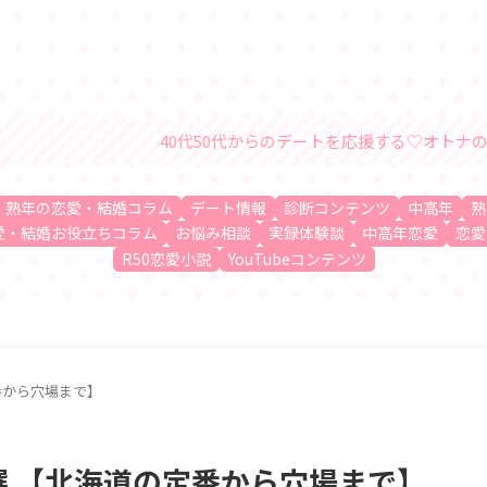
50代からのデートを応援する♡オトナの恋愛・結婚情報サイト「R50
、熟年の恋愛・結婚コラム
デート情報
診断コンテンツ
中高年
熟
愛・結婚お役立ちコラム
お悩み相談
実録体験談
中高年恋愛
恋愛
R50恋愛小説
YouTubeコンテンツ
番から穴場まで】
選 【北海道の定番から穴場まで】