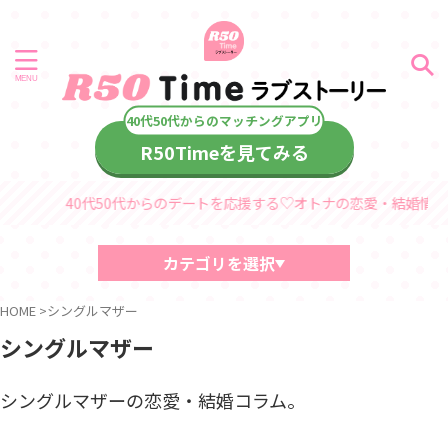
R50Timeを見てみる
40代50代からのデートを応援する♡オトナの恋愛・結婚情報サイト「
カテゴリを選択
40代・50代におすすめの記事
HOME
>
シングルマザー
中高年、熟年の恋愛・結婚コラム
シングルマザー
デート情報
診断コンテンツ
中高年
シングルマザーの恋愛・結婚コラム。
熟年シリーズ
60代からのラブストーリー
40代・50代からのラブストーリー