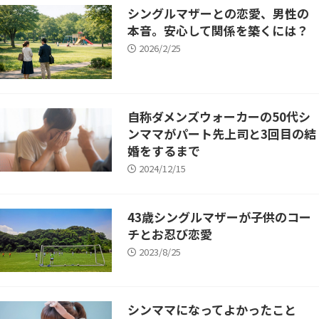
中高年の恋愛・結婚お役立ちコラム
シングルマザーとの恋愛、男性の
お悩み相談
本音。安心して関係を築くには？
実録体験談
2026/2/25
中高年恋愛
恋愛HOW TO
アラフィフシリーズ
シングルマザー
R50恋愛小説
自称ダメンズウォーカーの50代シ
YouTubeコンテンツ
ンママがパート先上司と3回目の結
婚をするまで
2024/12/15
43歳シングルマザーが子供のコー
チとお忍び恋愛
2023/8/25
シンママになってよかったこと