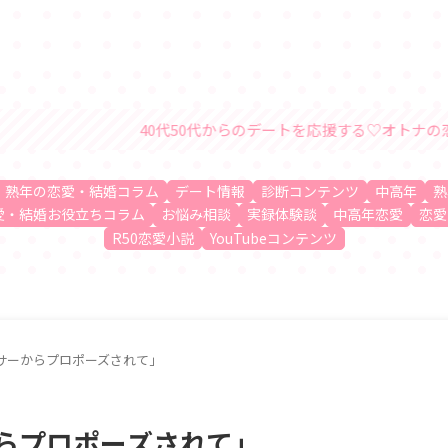
40代50代からのデートを応援する♡オトナの恋愛・結婚情報サイト
、熟年の恋愛・結婚コラム
デート情報
診断コンテンツ
中高年
熟
愛・結婚お役立ちコラム
お悩み相談
実録体験談
中高年恋愛
恋愛
R50恋愛小説
YouTubeコンテンツ
サーからプロポーズされて」
らプロポーズされて」