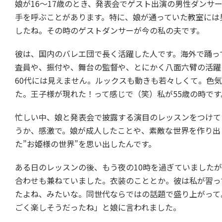
娘が16～17歳のとき、発表会でゲスト出演の男性ダン
手を呼ぶことがあります。特に、娘が通っていた教室には
したね。その時のゲストダンサーが今の私の夫です。
彼は、国内のバレエ団で長く活躍した人です。海外で踊っ
査員や、振付や、舞台の監督や、とにかく八面六臂の活躍
60代には見えません。ルックスも動きも若々しくて。色気
た。王子様が現れた！って感じで（笑）私が55歳の時です
忙しい中、娘と発表会で披露する演目のレッスンをつけて
うか、感激で。娘が成人したことや、素敵な世界を作り出
た”お姫様の世界”を思い出したんです。
ある日のレッスンの後、もう夜の10時を過ぎていました
合わせも兼ねていました。衣装のこととか。彼は私が習っ
たよね、みたいな。同世代ならではの話題で盛り上がって
ごく楽しそうだったね」と娘に言われました。