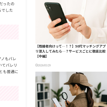
だったの
ろでした
【既婚者向けって…！？】50代マッチングアプ
リ潜入してみたら…？サービスごとに徹底比較
【中編】
アノもバレ
いてバレリ
2026/05/29
とも普通に