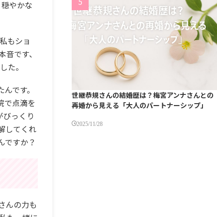
。穏やかな
も私もショ
本音です、
ました。
たんです。
世継恭規さんの結婚歴は？梅宮アンナさんとの
院で点滴を
再婚から見える「大人のパートナーシップ」
がびっくり
2025/11/28
解してくれ
んですか？
さんの力も