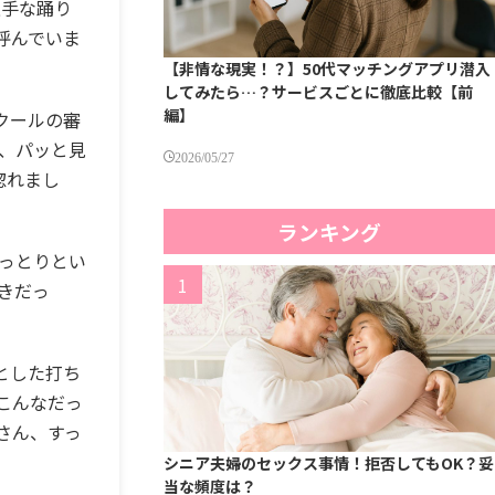
上手な踊り
呼んでいま
【非情な現実！？】50代マッチングアプリ潜入
してみたら…？サービスごとに徹底比較【前
編】
クールの審
、パッと見
2026/05/27
惚れまし
ランキング
っとりとい
きだっ
とした打ち
こんなだっ
さん、すっ
シニア夫婦のセックス事情！拒否してもOK？妥
当な頻度は？