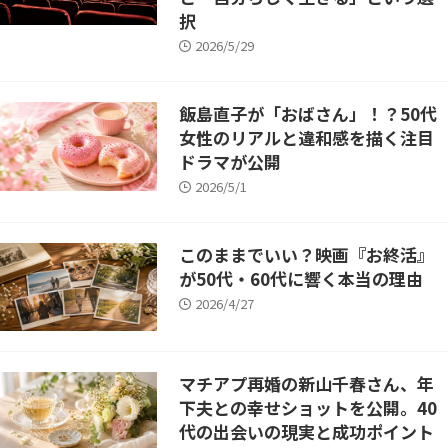
中高年の恋愛・結婚お役立ちコラム
択
お悩み相談
2026/5/29
実録体験談
中高年恋愛
恋愛HOW TO
飯島直子が「おばさん」！？50代
アラフィフシリーズ
女性のリアルと違和感を描く注目
シングルマザー
R50恋愛小説
ドラマが公開
YouTubeコンテンツ
2026/5/1
このままでいい？映画『お終活』
が50代・60代に響く本当の理由
2026/4/27
マチアプ再婚の新山千春さん、年
下夫との幸せショットを公開。40
代の出会いの現実と成功ポイント