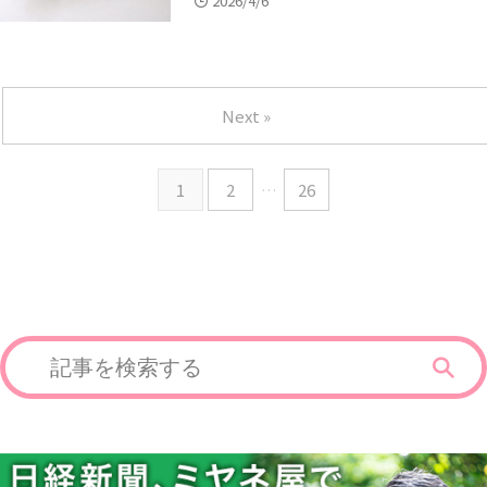
2026/4/6
Next »
1
2
…
26