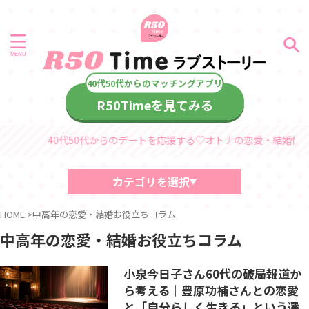
R50Timeを見てみる
40代50代からのデートを応援する♡オトナの恋愛・結婚情報サイト「
カテゴリを選択
40代・50代におすすめの記事
HOME
>
中高年の恋愛・結婚お役立ちコラム
中高年、熟年の恋愛・結婚コラム
中高年の恋愛・結婚お役立ちコラム
デート情報
診断コンテンツ
中高年
小泉今日子さん60代の破局報道か
熟年シリーズ
ら考える｜豊原功補さんとの恋愛
60代からのラブストーリー
と「自分らしく生きる」という選
40代・50代からのラブストーリー