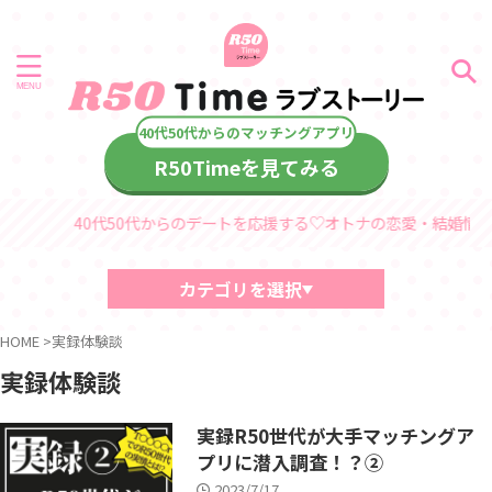
R50Timeを見てみる
40代50代からのデートを応援する♡オトナの恋愛・結婚情報サイト
カテゴリを選択
40代・50代におすすめの記事
HOME
>
実録体験談
中高年、熟年の恋愛・結婚コラム
実録体験談
デート情報
診断コンテンツ
中高年
実録R50世代が大手マッチングア
熟年シリーズ
プリに潜入調査！？②
60代からのラブストーリー
40代・50代からのラブストーリー
2023/7/17