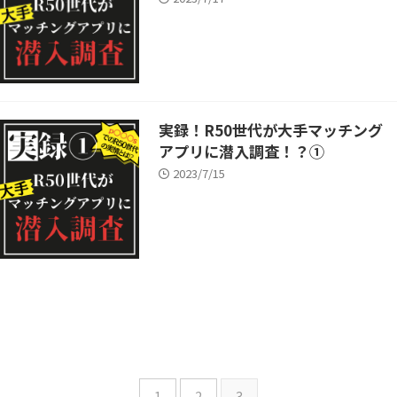
中高年の恋愛・結婚お役立ちコラム
お悩み相談
実録体験談
中高年恋愛
恋愛HOW TO
アラフィフシリーズ
シングルマザー
実録！R50世代が大手マッチング
R50恋愛小説
アプリに潜入調査！？①
YouTubeコンテンツ
2023/7/15
1
2
3