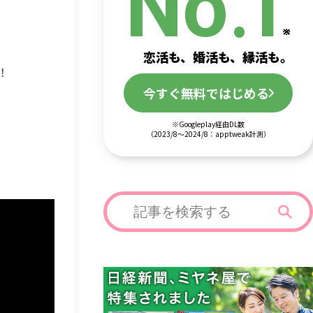
.
No
1
恋活も、婚活も、縁活も。
！
今すぐ無料ではじめる
※Googleplay経由DL数
（2023/8～2024/8：apptweak計測）