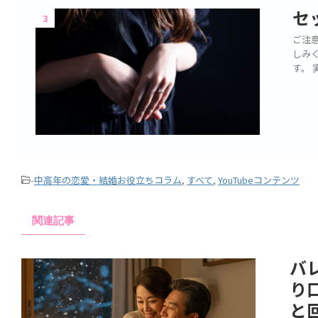
セ
3
ご注意
しみ
す。 
-
中高年の恋愛・結婚お役立ちコラム
,
すべて
,
YouTubeコンテンツ
関連記事
バ
り
と