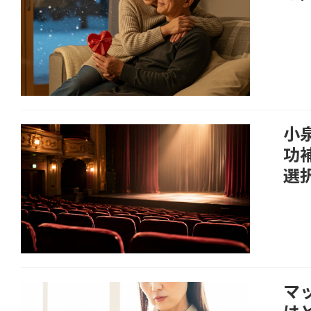
小
功
選
マ