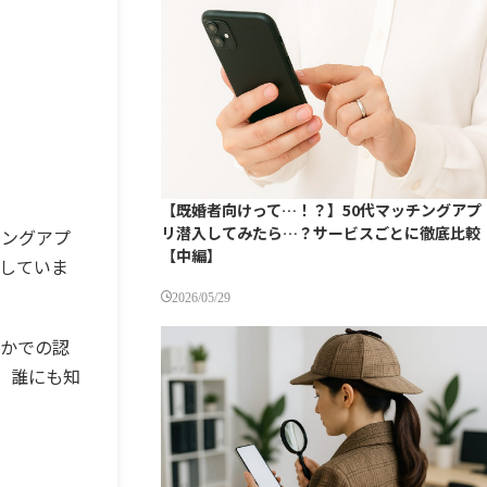
【既婚者向けって…！？】50代マッチングアプ
リ潜入してみたら…？サービスごとに徹底比較
チングアプ
【中編】
進していま
2026/05/29
れかでの認
。誰にも知