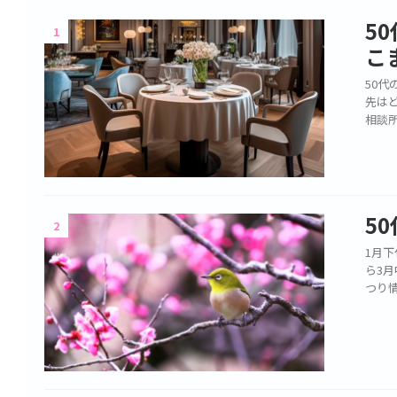
5
1
こ
50
先は
相談
5
2
1月
ら3
つり