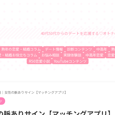
40代50代からのデートを応援する♡オトナの恋愛・結婚情報サイ
、熟年の恋愛・結婚コラム
デート情報
診断コンテンツ
中高年
熟
愛・結婚お役立ちコラム
お悩み相談
実録体験談
中高年恋愛
恋愛
R50恋愛小説
YouTubeコンテンツ
説｜女性の脈ありサイン【マッチングアプリ】
ツ
の脈ありサイン【マッチングアプリ】