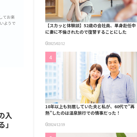
してお楽
いようで
【スカッと体験談】52歳の会社員、単身赴任中
に妻に不倫されたので復讐することにした
2025/02/12
10年以上も別居していた夫と私が、60代で”再
熱”したのは温泉旅行での情事だった！
の入
る」
2024/12/19