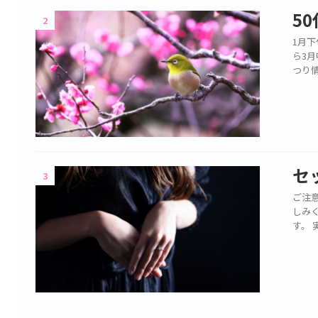
5
2
1月
ら3
つり
セ
3
ご注意
しみ
す。 