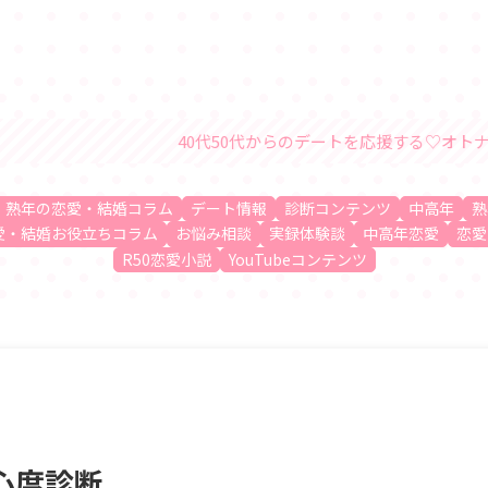
40代50代からのデートを応援する♡オトナの恋愛・結婚情報サイト
、熟年の恋愛・結婚コラム
デート情報
診断コンテンツ
中高年
熟
愛・結婚お役立ちコラム
お悩み相談
実録体験談
中高年恋愛
恋愛
R50恋愛小説
YouTubeコンテンツ
心度診断