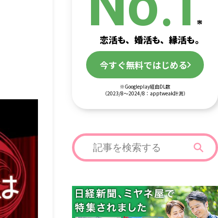
.
No
1
恋活も、婚活も、縁活も。
今すぐ無料ではじめる
※Googleplay経由DL数
（2023/8～2024/8：apptweak計測）