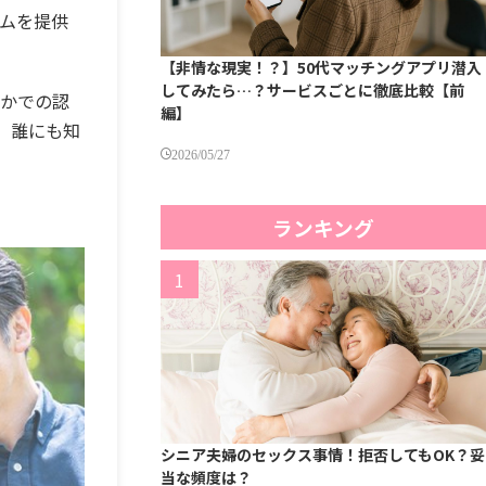
ームを提供
【非情な現実！？】50代マッチングアプリ潜入
してみたら…？サービスごとに徹底比較【前
れかでの認
編】
。誰にも知
2026/05/27
ランキング
シニア夫婦のセックス事情！拒否してもOK？妥
当な頻度は？