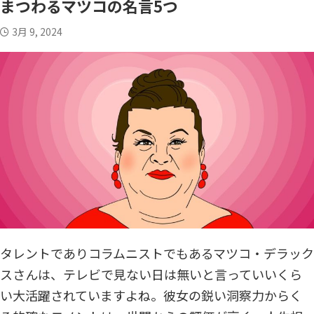
まつわるマツコの名言5つ
中高年の恋愛・結婚お役立ちコラム
お悩み相談
3月 9, 2024
実録体験談
中高年恋愛
恋愛HOW TO
アラフィフシリーズ
シングルマザー
R50恋愛小説
YouTubeコンテンツ
タレントでありコラムニストでもあるマツコ・デラック
スさんは、テレビで見ない日は無いと言っていいくら
い大活躍されていますよね。彼女の鋭い洞察力からく