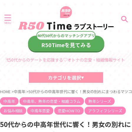
R50Timeを見てみる
のデートを応援する♡オトナの恋愛・結婚情報サイト「R50Timeラブス
カテゴリを選択
40代・50代におすすめの記事
HOME
>
中高年
>
50代からの中高年世代に響く！男女の別れにまつわるマツコ
中高年、熟年の恋愛・結婚コラム
デート情報
中高年
中高年、熟年の恋愛・結婚コラム
熟年シリーズ
診断コンテンツ
お悩み相談
中高年恋愛
恋愛HOW TO
アラフィフシリーズ
中高年
熟年シリーズ
50代からの中高年世代に響く！男女の別れに
60代からのラブストーリー
40代・50代からのラブストーリー