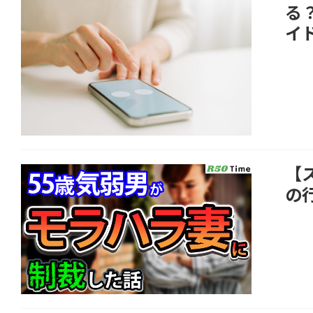
る
イ
【
の