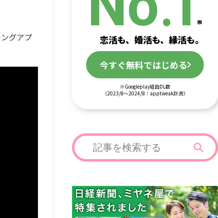
.
No
1
チングアプ
恋活も、婚活も、縁活も。
今すぐ無料ではじめる
※Googleplay経由DL数
（2023/8～2024/8：apptweak計測）