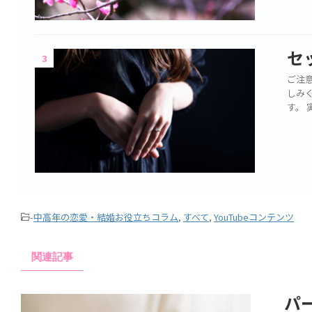
セ
3
ご注意
しみ
す。 
-
中高年の恋愛・結婚お役立ちコラム
,
すべて
,
YouTubeコンテンツ
関連記事
パー