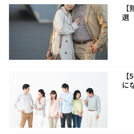
【
選
【
に