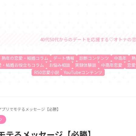
40代50代からのデートを応援する♡オトナの恋愛・結婚情報サイ
、熟年の恋愛・結婚コラム
デート情報
診断コンテンツ
中高年
熟
愛・結婚お役立ちコラム
お悩み相談
実録体験談
中高年恋愛
恋愛
R50恋愛小説
YouTubeコンテンツ
アプリでモテるメッセージ【必勝】
ツ
でモテるメッセージ【必勝】