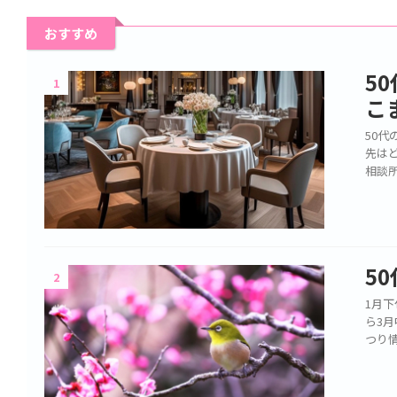
おすすめ
5
1
こ
50
先は
相談
5
2
1月
ら3
つり