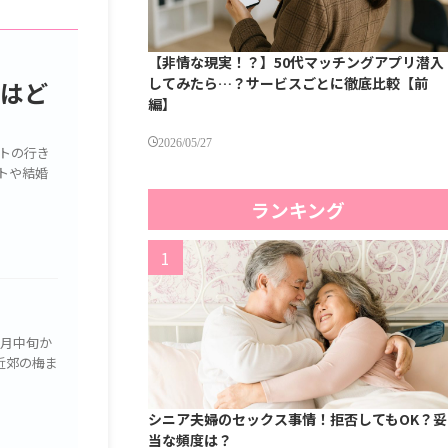
【非情な現実！？】50代マッチングアプリ潜入
してみたら…？サービスごとに徹底比較【前
トはど
編】
2026/05/27
トの行き
トや結婚
ランキング
2月中旬か
近郊の梅ま
シニア夫婦のセックス事情！拒否してもOK？妥
当な頻度は？