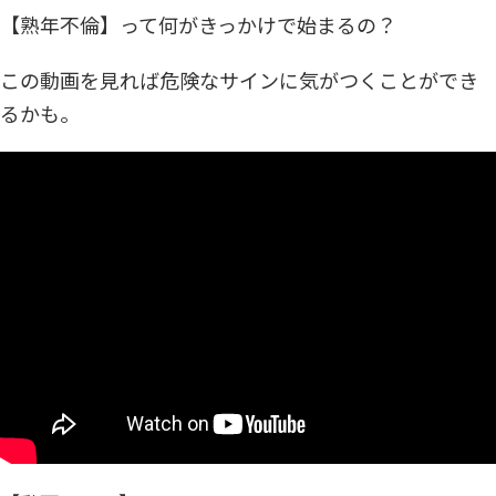
中高年の恋愛・結婚お役立ちコラム
【熟年不倫】って何がきっかけで始まるの？
お悩み相談
実録体験談
この動画を見れば危険なサインに気がつくことができ
中高年恋愛
恋愛HOW TO
るかも。
アラフィフシリーズ
シングルマザー
R50恋愛小説
YouTubeコンテンツ