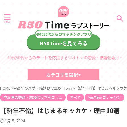
R50Timeを見てみる
代50代からのデートを応援する♡オトナの恋愛・結婚情報サイト「R50T
カテゴリを選択
40代・50代におすすめの記事
HOME
>
中高年の恋愛・結婚お役立ちコラム
>
【熟年不倫】はじまるキッカケ
中高年、熟年の恋愛・結婚コラム
デート情報
中高年の恋愛・結婚お役立ちコラム
すべて
YouTubeコンテンツ
診断コンテンツ
中高年
【熟年不倫】はじまるキッカケ・理由10選
熟年シリーズ
60代からのラブストーリー
1月 5, 2024
40代・50代からのラブストーリー