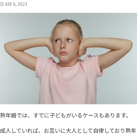
8月 9, 2023
中高年の恋愛・結婚お役立ちコラム
お悩み相談
実録体験談
中高年恋愛
恋愛HOW TO
アラフィフシリーズ
シングルマザー
R50恋愛小説
YouTubeコンテンツ
熟年婚では、すでに子どもがいるケースもあります。
成人していれば、お互いに大人として自律しており熟年