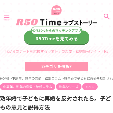
R50Timeを見てみる
のデートを応援する♡オトナの恋愛・結婚情報サイト「R50Timeラブス
カテゴリを選択
40代・50代におすすめの記事
HOME
>
中高年、熟年の恋愛・結婚コラム
>
熟年婚で子どもに再婚を反対され
中高年、熟年の恋愛・結婚コラム
デート情報
中高年、熟年の恋愛・結婚コラム
熟年シリーズ
すべて
診断コンテンツ
中高年
熟年婚で子どもに再婚を反対されたら。子ど
熟年シリーズ
もの意見と説得方法
60代からのラブストーリー
40代・50代からのラブストーリー