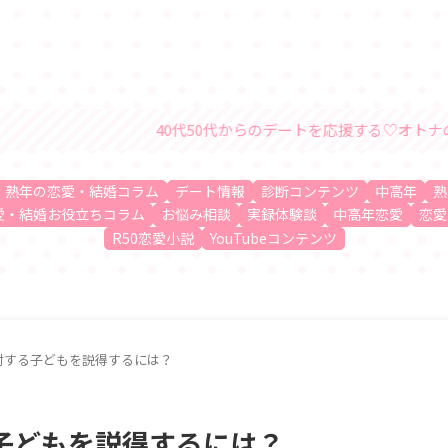
40代50代からのデートを応援する♡オトナの恋愛・結婚情報
、熟年の恋愛・結婚コラム
デート情報
診断コンテンツ
中高年
熟
愛・結婚お役立ちコラム
お悩み相談
実録体験談
中高年恋愛
恋愛
R50恋愛小説
YouTubeコンテンツ
対する子どもを説得するには？
子どもを説得するには？