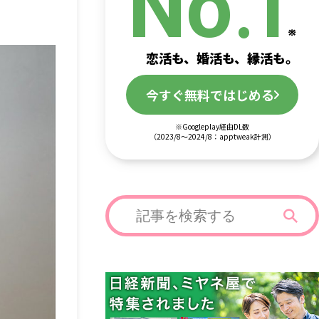
.
No
1
恋活も、婚活も、縁活も。
今すぐ無料ではじめる
※Googleplay経由DL数
（2023/8～2024/8：apptweak計測）