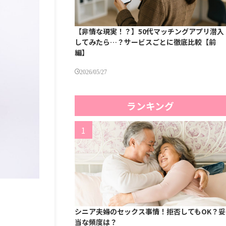
【非情な現実！？】50代マッチングアプリ潜入
してみたら…？サービスごとに徹底比較【前
編】
2026/05/27
ランキング
シニア夫婦のセックス事情！拒否してもOK？妥
当な頻度は？