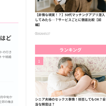
【非情な現実！？】50代マッチングアプリ潜入
してみたら…？サービスごとに徹底比較【前
編】
2026/05/27
トはど
ランキング
トの行き
トや結婚
2月中旬か
シニア夫婦のセックス事情！拒否してもOK？妥
近郊の梅ま
当な頻度は？