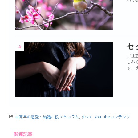
つり
セ
3
ご注意
しみ
す。 
-
中高年の恋愛・結婚お役立ちコラム
,
すべて
,
YouTubeコンテンツ
関連記事