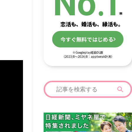
.
No
1
恋活も、婚活も、縁活も。
今すぐ無料ではじめる
※Googleplay経由DL数
（2023/8～2024/8：apptweak計測）