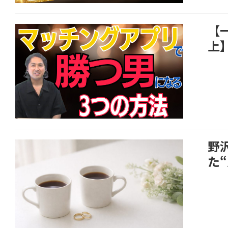
【
上
野
た