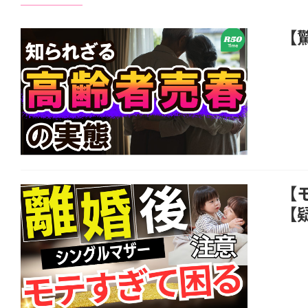
【
【
【