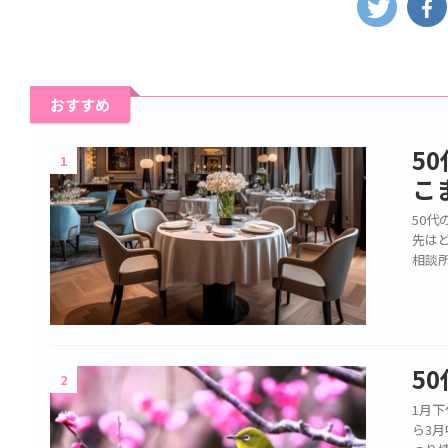
おすすめ
5
1
こ
50
先は
相談
5
2
1月
ら3