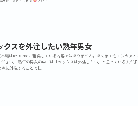
情報をご紹介します
杉 …
ックスを外注したい熟年男女
本編はR50Timeが推奨している内容ではありません。あくまでもエンタメと
ください。 熟年の男女の中には「セックスは外注したい」と思っている人が多
実際に外注することで性 …