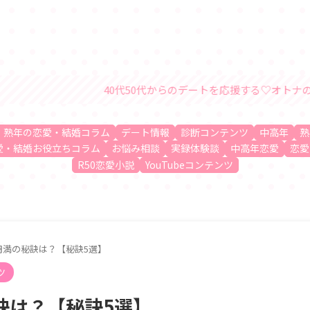
40代50代からのデートを応援する♡オトナの恋愛・結婚情報サ
、熟年の恋愛・結婚コラム
デート情報
診断コンテンツ
中高年
熟
愛・結婚お役立ちコラム
お悩み相談
実録体験談
中高年恋愛
恋愛
R50恋愛小説
YouTubeコンテンツ
円満の秘訣は？【秘訣5選】
ツ
訣は？【秘訣5選】