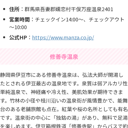
住所
：​群馬県吾妻郡嬬恋村干俣万座温泉2401​
営業時間
：​チェックイン14:00～、チェックアウト
～10:00​
公式HP
：
https://www.manza.co.jp/
修善寺温泉
静岡県伊豆市にある修善寺温泉は、弘法大師が開湯し
たとされる伊豆最古の温泉地です。泉質は弱アルカリ性
単純温泉で、神経痛や冷え性、美肌効果が期待できま
す。竹林の小径や桂川沿いの温泉街が風情豊かで、能舞
台のある老舗旅館も点在。紅葉や桜の名所としても有名
です。温泉街の中心に「独鈷の湯」があり、無料で足湯
を楽しめます。伊豆箱根鉄道「修善寺駅」からバスで約