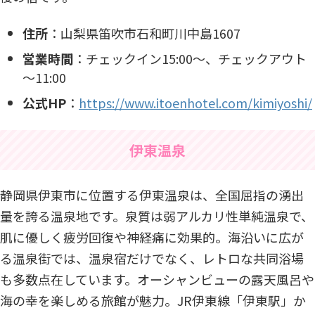
住所
：​山梨県笛吹市石和町川中島1607​
営業時間
：​チェックイン15:00～、チェックアウト
～11:00​
公式HP
：
https://www.itoenhotel.com/kimiyoshi/
伊東温泉
静岡県伊東市に位置する伊東温泉は、全国屈指の湧出
量を誇る温泉地です。泉質は弱アルカリ性単純温泉で、
肌に優しく疲労回復や神経痛に効果的。海沿いに広が
る温泉街では、温泉宿だけでなく、レトロな共同浴場
も多数点在しています。オーシャンビューの露天風呂や
海の幸を楽しめる旅館が魅力。JR伊東線「伊東駅」か