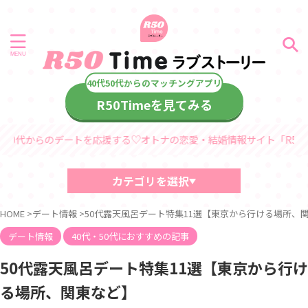
R50Timeを見てみる
を応援する♡オトナの恋愛・結婚情報サイト「R50Timeラブストーリー
カテゴリを選択
40代・50代におすすめの記事
HOME
>
デート情報
>
50代露天風呂デート特集11選【東京から行ける場所、
中高年、熟年の恋愛・結婚コラム
デート情報
デート情報
40代・50代におすすめの記事
診断コンテンツ
中高年
50代露天風呂デート特集11選【東京から行け
熟年シリーズ
る場所、関東など】
60代からのラブストーリー
40代・50代からのラブストーリー