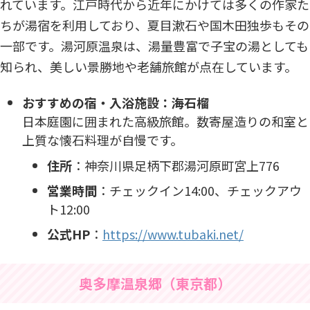
れています。江戸時代から近年にかけては多くの作家た
ちが湯宿を利用しており、夏目漱石や国木田独歩もその
一部です。湯河原温泉は、湯量豊富で子宝の湯としても
知られ、美しい景勝地や老舗旅館が点在しています。
おすすめの宿・入浴施設：海石榴
日本庭園に囲まれた高級旅館。数寄屋造りの和室と
上質な懐石料理が自慢です。
住所
：​神奈川県足柄下郡湯河原町宮上776​
営業時間
：​チェックイン14:00、チェックアウ
ト12:00
公式HP
：
https://www.tubaki.net/
奥多摩温泉郷（東京都）