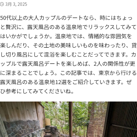
3月 3, 2025
中高年の恋愛・結婚お役立ちコラム
お悩み相談
50代以上の大人カップルのデートなら、時にはちょっ
実録体験談
中高年恋愛
と贅沢に、露天風呂のある温泉地でリラックスしてみて
恋愛HOW TO
はいかがでしょうか。温泉地では、情緒的な雰囲気を
アラフィフシリーズ
シングルマザー
楽しんだり、その土地の美味しいものを味わったり、貸
R50恋愛小説
し切り風呂にして混浴を楽しむことだってできます。カ
YouTubeコンテンツ
ップルで露天風呂デートを楽しめば、2人の関係性が更
に深まることでしょう。この記事では、東京から行ける
露天風呂のある温泉地12選をご紹介していきます。ぜ
ひ参考にしてみてくださいね。