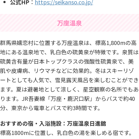
公式HP
：
https://seikanso.co.jp/
万座温泉
群馬県嬬恋村に位置する万座温泉は、標高1,800mの高
地にある温泉地で、乳白色の硫黄泉が特徴です。泉質は
硫黄含有量が日本トップクラスの強酸性硫黄泉で、美
肌や皮膚病、リウマチなどに効果的。冬はスキーリゾ
ートとしても人気で、雪見露天風呂を楽しむことができ
ます。夏は避暑地として涼しく、星空観察の名所でもあ
ります。JR吾妻線「万座・鹿沢口駅」からバスで約40
分、東京から電車とバスで約3時間です。
おすすめの宿・入浴施設：万座温泉日進舘
標高1800mに位置し、乳白色の湯を楽しめる宿です。​