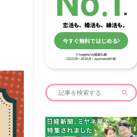
.
No
1
恋活も、婚活も、縁活も。
今すぐ無料ではじめる
※Googleplay経由DL数
（2023/8～2024/8：apptweak計測）