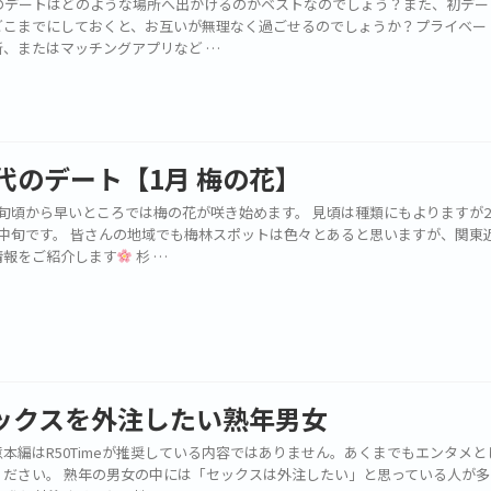
代のデートはどのような場所へ出かけるのがベストなのでしょう？また、初デー
どこまでにしておくと、お互いが無理なく過ごせるのでしょうか？プライベー
所、またはマッチングアプリなど …
0代のデート【1月 梅の花】
下旬頃から早いところでは梅の花が咲き始めます。 見頃は種類にもよりますが
月中旬です。 皆さんの地域でも梅林スポットは色々とあると思いますが、関東
情報をご紹介します
杉 …
ックスを外注したい熟年男女
本編はR50Timeが推奨している内容ではありません。あくまでもエンタメと
ください。 熟年の男女の中には「セックスは外注したい」と思っている人が多