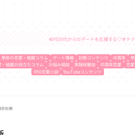
40代50代からのデートを応援する♡オトナの恋愛・結婚情報サイト
、熟年の恋愛・結婚コラム
デート情報
診断コンテンツ
中高年
熟
愛・結婚お役立ちコラム
お悩み相談
実録体験談
中高年恋愛
恋愛
R50恋愛小説
YouTubeコンテンツ
相手診断
断