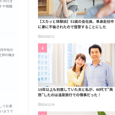
トの行き
トや結婚
【スカッと体験談】52歳の会社員、単身赴任中
に妻に不倫されたので復讐することにした
2025/02/12
2月中旬か
近郊の梅ま
10年以上も別居していた夫と私が、60代で”再
熱”したのは温泉旅行での情事だった！
2024/12/19
してお楽
いようで