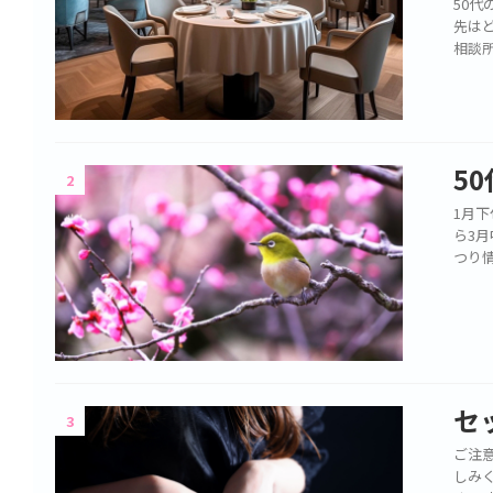
50
先は
相談
5
2
1月
ら3
つり
セ
3
ご注意
しみ