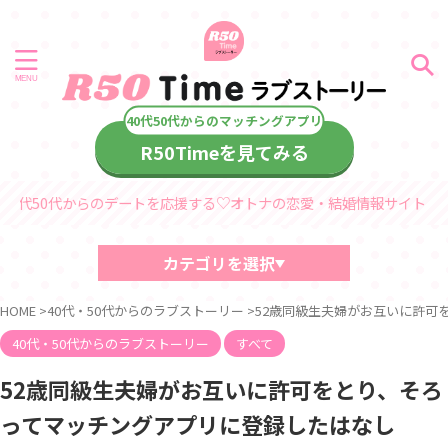
R50Timeを見てみる
からのデートを応援する♡オトナの恋愛・結婚情報サイト「R50Timeラ
カテゴリを選択
40代・50代におすすめの記事
HOME
>
40代・50代からのラブストーリー
>
52歳同級生夫婦がお互いに許可
中高年、熟年の恋愛・結婚コラム
デート情報
40代・50代からのラブストーリー
すべて
診断コンテンツ
中高年
52歳同級生夫婦がお互いに許可をとり、そろ
熟年シリーズ
ってマッチングアプリに登録したはなし
60代からのラブストーリー
40代・50代からのラブストーリー