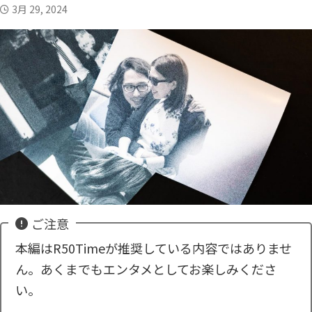
3月 29, 2024
中高年の恋愛・結婚お役立ちコラム
お悩み相談
実録体験談
中高年恋愛
恋愛HOW TO
アラフィフシリーズ
シングルマザー
R50恋愛小説
YouTubeコンテンツ
ご注意
本編はR50Timeが推奨している内容ではありませ
ん。あくまでもエンタメとしてお楽しみくださ
い。