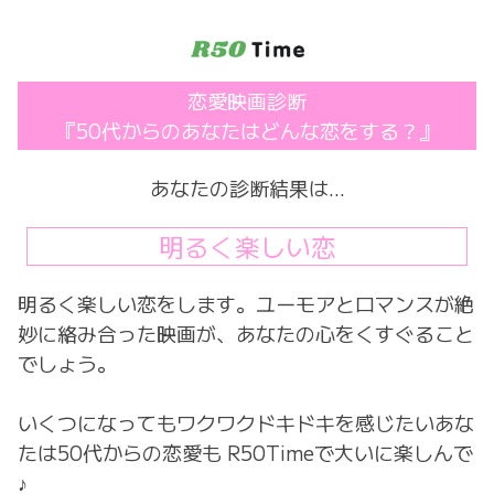
コ
ン
テ
ン
恋愛映画診断
ツ
『50代からのあなたはどんな恋をする？』
へ
ス
キ
あなたの診断結果は…
ッ
プ
明るく楽しい恋
明るく楽しい恋をします。ユーモアとロマンスが絶
妙に絡み合った映画が、あなたの心をくすぐること
でしょう。
いくつになってもワクワクドキドキを感じたいあな
たは50代からの恋愛も R50Timeで大いに楽しんで
♪