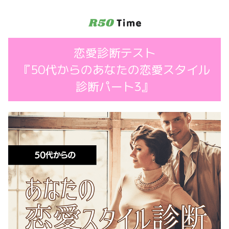
コ
ン
テ
ン
恋愛診断テスト
ツ
へ
『50代からのあなたの恋愛スタイル
ス
診断パート3』
キ
ッ
プ