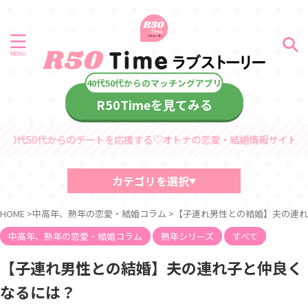
R50Timeを見てみる
代からのデートを応援する♡オトナの恋愛・結婚情報サイト「R50Time
カテゴリを選択
40代・50代におすすめの記事
HOME
>
中高年、熟年の恋愛・結婚コラム
>
【子連れ男性との結婚】夫の連れ
中高年、熟年の恋愛・結婚コラム
デート情報
中高年、熟年の恋愛・結婚コラム
熟年シリーズ
すべて
診断コンテンツ
中高年
【子連れ男性との結婚】夫の連れ子と仲良く
熟年シリーズ
なるには？
60代からのラブストーリー
40代・50代からのラブストーリー