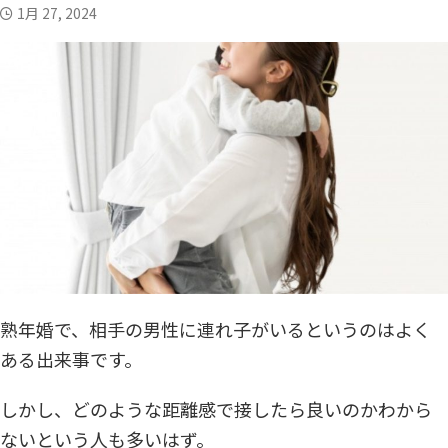
1月 27, 2024
中高年の恋愛・結婚お役立ちコラム
お悩み相談
実録体験談
中高年恋愛
恋愛HOW TO
アラフィフシリーズ
シングルマザー
R50恋愛小説
YouTubeコンテンツ
熟年婚で、相手の男性に連れ子がいるというのはよく
ある出来事です。
しかし、どのような距離感で接したら良いのかわから
ないという人も多いはず。